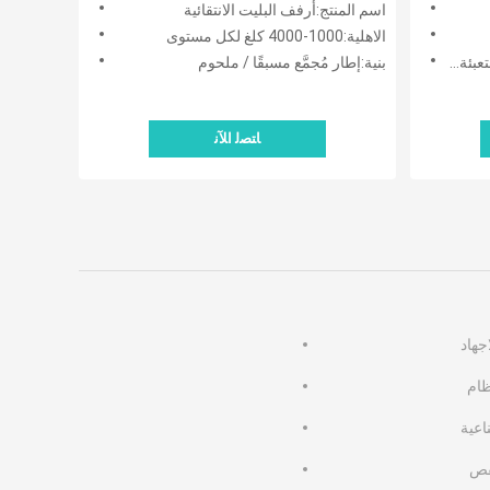
اسم المنتج:أرفف البليت الانتقائية
الاهلية:1000-4000 كلغ لكل مستوى
ط خشبي
بنية:إطار مُجمَّع مسبقًا / ملحوم
ﺎﺘﺼﻟ ﺍﻶﻧ
جهاد
اعية
فص