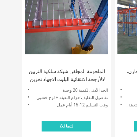
خازن،
الملحومة المجلفن شبكة سلكية التزيين
لالأرجحة الانتقائية البليت الاجهاد تخزين
العناصر الصغيرة
الحد الأدنى لكمية:20 وحدة
تفاصيل التغليف:حزام التعبئة + لوح خشبي
ط خشبي
وقت التسليم:12-15 أيام عمل
ﺎﺘﺼﻟ ﺍﻶﻧ