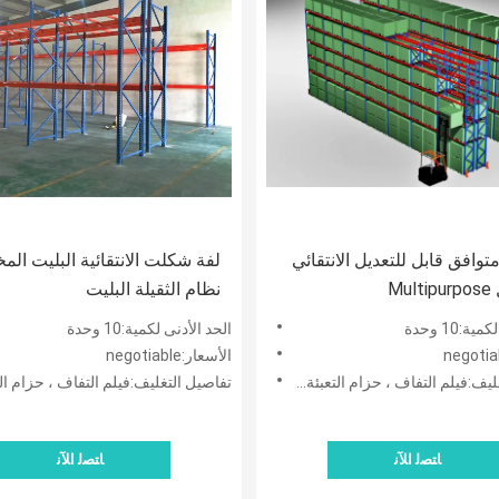
Dexio متوافق قابل للتعديل الانتقائي
لفة شكلت الانتقائية البليت الم
Mu
نظام الثقيلة البليت
ة:10 وحدة
الحد الأدنى لكمية:10 وحدة
الأسعار:negotiable
فيلم التفاف ، حزام التعبئة و شريط خشبي
تفاصيل التغليف:فيلم التفاف ، حزام التعبئة و شري
ﺎﺘﺼﻟ ﺍﻶﻧ
ﺎﺘﺼﻟ ﺍﻶﻧ