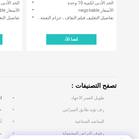
الحد الأدنى لكمية:10 وحدة
الحد الأدنى لكمي
الأسعار:negotiable
الأسعار:negotiable
تفاصيل التغليف:فيلم التفاف ، حزام التعبئة و شريط خشبي
تفاصيل التغليف:
ﺎﺘﺼﻟ ﺍﻶﻧ
تصفح التصنيفات：
طويل العمر الاجهاد
ان
رف تؤيد طابق الميزانين
ح
المناضد الصناعية
أ
رفوف التراص المحمولة
ن