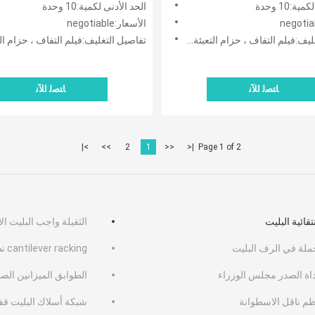
ة:10 وحدة
الحد الأدنى لكمية:10 وحدة
الأسعار:negotiable
فيلم التفاف ، حزام التعبئة و شريط خشبي
تفاصيل التغليف:فيلم التفاف ، حزام التعبئة و شري
ﺎﺘﺼﻟ ﺍﻶﻧ
ﺎﺘﺼﻟ ﺍﻶﻧ
>|
>>
2
1
<<
|<
Page 1 of 2
تقائية البليت
الثقيلة واجب البليت الا
ملة في الرف البليت
cantilever racking نظام
داة الصدر مجلس الوزراء
الطوابق الميزانين الصن
ظم ناقل الاسطوانة
شبكة أسلاك البليت ق