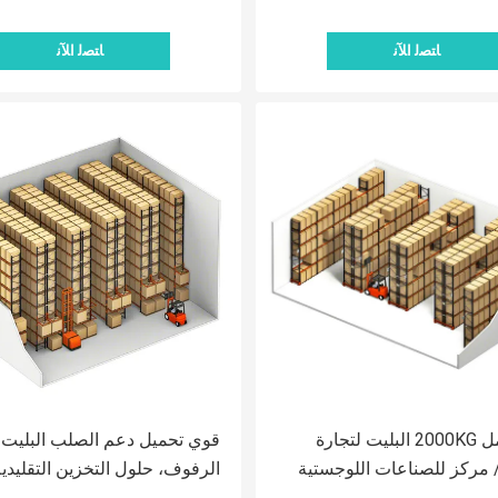
ﺎﺘﺼﻟ ﺍﻶﻧ
ﺎﺘﺼﻟ ﺍﻶﻧ
نظم حامل 2000KG البليت لتجارة
قوي تحميل دعم الصلب البليت
/ مركز للصناعات اللوجستية
الرفوف، حلول التخزين التقليدية