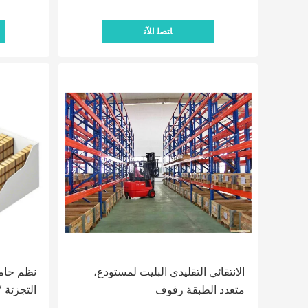
ﺎﺘﺼﻟ ﺍﻶﻧ
الانتقائي التقليدي البليت لمستودع،
متعدد الطبقة رفوف
التجزئة 