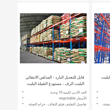
لبليت
قابل للتعديل البارد - المدلفن الانتقائي
البليت الرف ، مستودع الثقيلة البليت
نظام الاجهاد
الحد الأدنى لكمية:10 وحدة
الأسعار:negotiable
ط خشبي
تفاصيل التغليف:فيلم التفاف ، حزام التعبئة و شريط خشبي