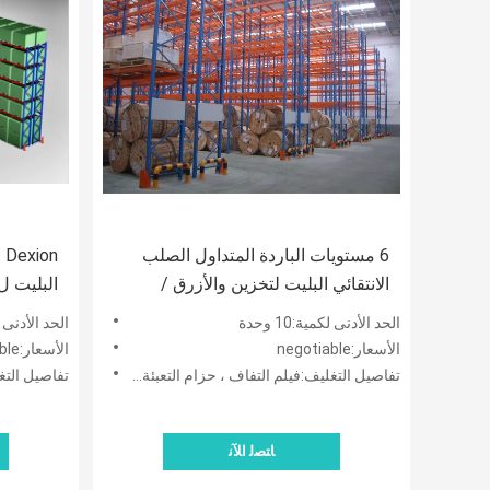
6 مستويات الباردة المتداول الصلب
n
الانتقائي البليت لتخزين والأزرق /
البليت ل ltipurpose
البرتقال
الحد الأدنى لكمية:10 وحدة
الحد الأدنى لكمي
الأسعار:negotiable
الأسعار:negotiable
تفاصيل التغليف:فيلم التفاف ، حزام التعبئة و شريط خشبي
تفاصيل التغليف:
ﺎﺘﺼﻟ ﺍﻶﻧ