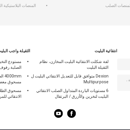
لمنصات الصلب
المنصات البلاستيكية الق
انتقائية البليت
الثقيلة واجب البليت
لفة شكلت الانتقائية البليت المخازن، نظام
مستودع التخزي
الثقيلة البليت
الصلبة رفوف 
Dexion متوافق قابل للتعديل الانتقائي البليت ل
00mm
Multipurpose
مسحوق معطف ا
6 مستويات الباردة المتداول الصلب الانتقائي
مسحوق الطلاء 
البليت لتخزين والأزرق / البرتقال
الانتقائي للم