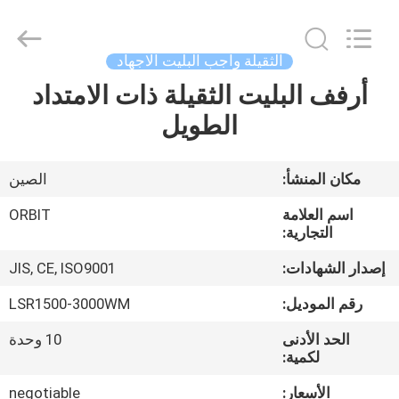
Guangdong
ORBIT
Metal
Products
Co.,
الثقيلة واجب البليت الاجهاد
Ltd.
All
Rights
أرفف البليت الثقيلة ذات الامتداد
منزل،
Reserved.
الطويل
بيت
منتجات
مكان المنشأ:
الصين
اسم العلامة
ORBIT
معلومات
التجارية:
عنا
إصدار الشهادات:
JIS, CE, ISO9001
رقم الموديل:
LSR1500-3000WM
جولة
الحد الأدنى
10 وحدة
في
لكمية:
المعمل
الأسعار:
negotiable