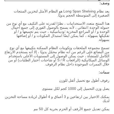
وصف:
يعد نظام Long Span Shelving هو النظام الأمثل لتخزين المنتجات
الصغيرة إلى المتوسطة الحجم يدويًا.
هذا المنتج متعدد الاستخدامات ، نظرًا لقدرته على التكيف مع أي نوع من
حمولة الوحدة ؛انتقائي ، لأنه يسمح بالوصول الفوري إلى جميع أحمال
الوحدة و / أو المراجع المخزنة ؛وديناميكية ، حيث يتم تجميعها و / أو
تفكيكها بسهولة ، كما يمكن أيضًا استبدال المكونات و / أو إضافتها
بسهولة.
تسمح مجموعة الملحقات وتكوينات النظام الممكنة بتكييفها مع أي نوع
من البضائع.على الرغم من أنه نظام محمّل يدويًا ، إلا أنه يستخدم الارتفاع
الكامل للمنشأة ، حيث يمكن الوصول إلى المستويات الأعلى باستخدام
الوسائل الميكانيكية (الرافعات S / R أو شاحنات اختيار الطلبات) أو من
خلال الممرات الموجودة داخل نظام الرفوف.
سمات:
رفوف أطول مع تحميل أثقل للوزن
يصل وزن التحميل إلى 1000 كجم لكل مستوى
يمكنك الاختيار بين ارتفاعين و 3 أعماق و 4 أطوال لزيادة مساحة التخزين
لديك
يمكن تعديل جميع الأرفف أو الحزم بحرية كل 50 مم