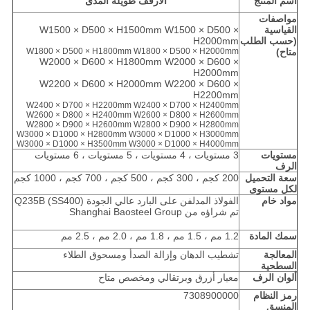
اسم المنتج
الأرفف طويلة المدى
مواصفات
القياسية
W1500 × D500 × H1500mm W1500 × D500 ×
(حسب الطلب
H2000mm
متاح)
W1800 × D500 × H2000mm
W1800 × D500 × H1800mm
W2000 × D600 × H1800mm W2000 × D600 ×
H2000mm
W2200 × D600 × H2000mm W2200 × D600 ×
H2200mm
W2400 × D700 × H2200mm W2400 × D700 × H2400mm
W2600 × D800 × H2400mm
W2600 × D800 × H2600mm
W2800 × D900 × H2600mm W2800 × D900 × H2800mm
W3000 × D1000 × H2800mm W3000 × D1000 × H3000mm
W3000 × D1000 × H3500mm W3000 × D1000 × H4000mm
مستويات
3 مستويات ، 4 مستويات ، 5 مستويات ، 6 مستويات
الرف
سعة التحميل
200 كجم ، 300 كجم ، 500 كجم ، 700 كجم ، 1000 كجم
لكل مستوى
مواد خام
الفولاذ المدلفن على البارد عالي الجودة Q235B (SS400)
تم شراؤه من Shanghai Baosteel Group
سمك المادة
1.2 مم ، 1.5 مم ، 1.8 مم ، 2.0 مم ، 2.5 مم
المعالجة
تشطيب الدهان وإزالة الصدأ ومسحوق الطلاء
السطحية
ألوان الرف
معيار أزرق وبرتقالي ومخصص متاح
رمز النظام
7308900000
المنسق