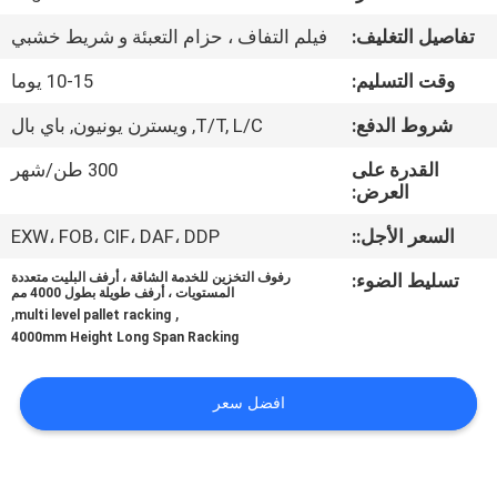
تفاصيل التغليف:
فيلم التفاف ، حزام التعبئة و شريط خشبي
مراقبة
وقت التسليم:
10-15 يوما
الجودة
شروط الدفع:
T/T, L/C, ويسترن يونيون, باي بال
اتصل
القدرة على
300 طن/شهر
العرض:
بنا
السعر الأجل::
EXW، FOB، CIF، DAF، DDP
أخبار
تسليط الضوء:
رفوف التخزين للخدمة الشاقة ، أرفف البليت متعددة
المستويات ، أرفف طويلة بطول 4000 مم
,
,
multi level pallet racking
حالات
4000mm Height Long Span Racking
افضل سعر
خريطة
الموقع