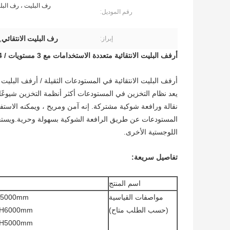
رف البليت ، رف البلي
رقم الموديل:
رف البليت الانتقائي
إبراز:
,
أرفف البليت الانتقائية متعددة الاستخدامات مع 3 مستويات / 4 مستويات / 5 مستويات
أرفف البليت الانتقائية في المستودعات الثقيلة / أرفف البليت
يعد نظام التخزين في المستودعات أكثر أنظمة التخزين شيوع
نقالة ورافعة شوكية مشتركة. إنه آمن ومريح ، ويمكنه الاست
المستودعات عن طريق الرافعة الشوكية بسهولة وحرية.ويستخ
اللوجستية الأخرى.
تفاصيل سريعة:
اسم المنتج
مواصفات القياسية
 H5000mm
(حسب الطلب متاح)
× H6000mm
× H5000mm