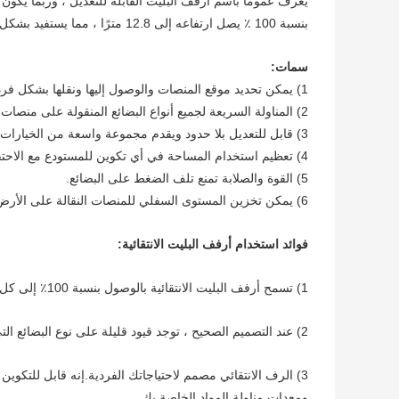
يُعرف عمومًا باسم أرفف البليت القابلة للتعديل ، وربما يكون هذا
بنسبة 100 ٪ يصل ارتفاعه إلى 12.8 مترًا ، مما يستفيد بشكل كامل من مساحة الهواء القيمة.
سمات:
1) يمكن تحديد موقع المنصات والوصول إليها ونقلها بشكل فردي.
2) المناولة السريعة لجميع أنواع البضائع المنقولة على منصات نقالة تقريبًا.
3) قابل للتعديل بلا حدود ويقدم مجموعة واسعة من الخيارات والمكونات لتلبية الاحتياجات المتخصصة.
4) تعظيم استخدام المساحة في أي تكوين للمستودع مع الاحتفاظ بإمكانية الوصول المثلى للمنتج.
5) القوة والصلابة تمنع تلف الضغط على البضائع.
6) يمكن تخزين المستوى السفلي للمنصات النقالة على الأرض ، مما يقلل من تكاليف الهيكل.
فوائد استخدام أرفف البليت الانتقائية:
1) تسمح أرفف البليت الانتقائية بالوصول بنسبة 100٪ إلى كل موقع من مواقع البليت في أي وقت.
2) عند التصميم الصحيح ، توجد قيود قليلة على نوع البضائع التي يمكن تخزينها في أرفف البليت الانتقائية.
3) الرف الانتقائي مصمم لاحتياجاتك الفردية.إنه قابل للتك
ومعدات مناولة المواد الخاصة بك.