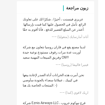
زبون مراجعة
عزيزي فينسنت ، أخيرًا ، شكرًا لك على تعاونك
الرائع. نأمل في الحصول عليها كما قمت بإرسالها.
أعتذر عن المبلغ القصير للدفع ، فأنا أقوم به حقًا.
—— أناند أمارسايك (منغوليا)
لدينا مصنع يقع في قازان روسيا نتعاون مع شركة
أوربت عدة مرات رفوف مستودع نوعية جيدة
وفريق المبيعات المهنية سعيد CNY!
—— فينيرا فالييفا (روسيا)
نحن أمرت هذه الخزانات أداة الصدر لإعادة بيعها
في كيبيك ، عملائنا سعداء بالجودة سأوصي
المنتجات الخاصة بك هنا :-)
—— اريك لافوي (كندا)
شركة Eznis Airways LLC فرع نيوكوم جروب ،