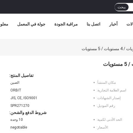
يبحث
لات
أخبار
اتصل بنا
مراقبة الجودة
جولة في المعمل
معلوم
تفاصيل المنتج:
مكان المنشأ:
الصين
اسم العلامة التجارية:
ORBIT
إصدار الشهادات:
JIS, CE, ISO9001
رقم الموديل:
SPR271270
شروط الدفع والشحن:
الحد الأدنى لكمية:
10 وحدة
الأسعار:
negotiable