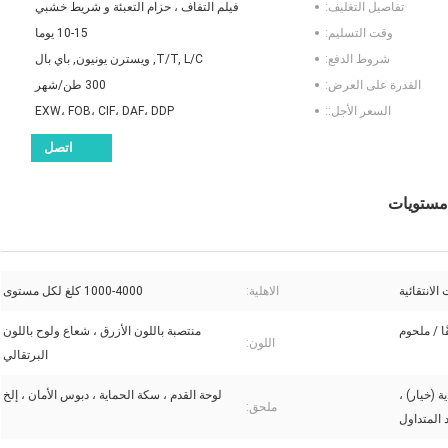
تفاصيل التغليف:
فيلم التفاف ، حزام التعبئة و شريط خشبي
وقت التسليم:
10-15 يوما
شروط الدفع:
T/T, L/C, ويسترن يونيون, باي بال
القدرة على العرض:
300 طن/شهر
السعر الأجل::
EXW، FOB، CIF، DAF، DDP
اتصل
الانتقائية
الاهلية:
1000-4000 كلغ لكل مستوى
ًا / ملحوم
منتصبة باللون الأزرق ، شعاع ولوح باللون
اللون:
البرتقالي
ة (خيار) ،
لوحة القدم ، سكة الحماية ، دبوس الأمان ، إلخ
ملحق:
 المتداول