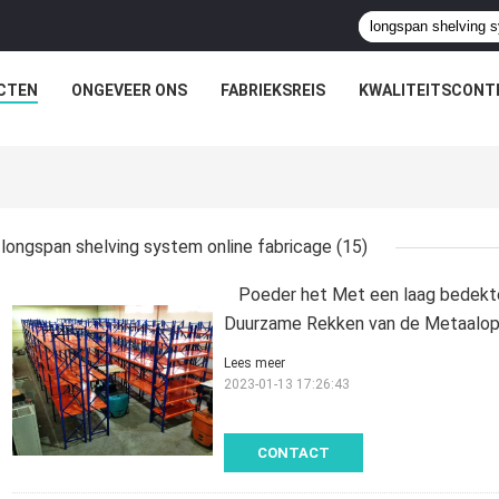
CTEN
ONGEVEER ONS
FABRIEKSREIS
KWALITEITSCONT
longspan shelving system online fabricage
(15)
Poeder het Met een laag bedekt
Duurzame Rekken van de Metaalop
Lees meer
2023-01-13 17:26:43
CONTACT