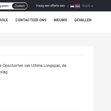
Vraag een offerte aan
Zoeken
|
Dutch
ROLE
CONTACTEER ONS
NIEUWS
GEVALLEN
e Opschorten van Ultima Longspan, de
slag