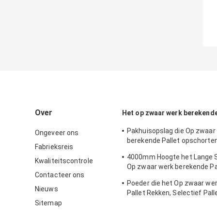
Over
Het op zwaar werk berekende
Pakhuisopslag die Op zwaar
Ongeveer ons
berekende Pallet opschorten
Fabrieksreis
Stevige Rekken rekken
4000mm Hoogte het Lange 
Kwaliteitscontrole
Op zwaar werk berekende Pal
Contacteer ons
Rekken met de Verf van de 
Poeder die het Op zwaar we
Nieuws
Pallet Rekken, Selectief Pall
Opslagcentrum met een laa
Sitemap