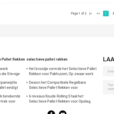
Page 1 of 2
|<
<<
1
LAA
 Pallet Rekken
selectieve pallet rekken
 werk
Het broodje vormde het Selectieve Pallet
 die Stevige
Rekken voor Pakhuizen, Op zwaar werk
berekend Pallet het Rekken Systeem
Spanwijdte
Dexion het Compatibele Regelbare
let eindigt
Selectieve Pallet Rekken voor
Poederlaag
Multifunctioneel
rk berekende
6 niveaus Koude Rolling Staal het
etrek voor
Selectieve Pallet Rekken voor Opslag,
g bedekken
Blauw/Sinaasappel