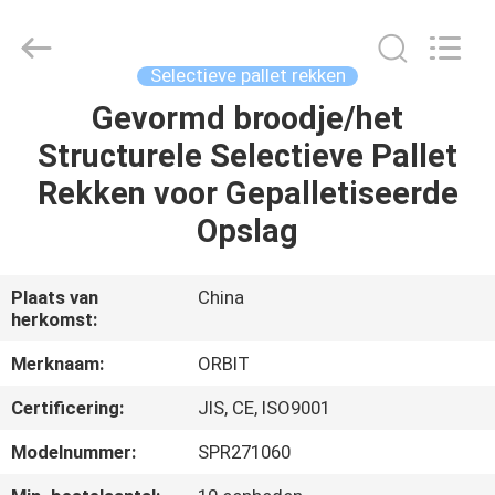
2026
Guangdong
ORBIT
Metal
Products
Selectieve pallet rekken
Co.,
Ltd.
Gevormd broodje/het
HUIS
All
Rights
Reserved.
Structurele Selectieve Pallet
PRODUCTEN
Rekken voor Gepalletiseerde
Opslag
ONGEVEER
ONS
Plaats van
China
herkomst:
FABRIEKSREIS
Merknaam:
ORBIT
Certificering:
JIS, CE, ISO9001
KWALITEITSCONTROLE
Modelnummer:
SPR271060