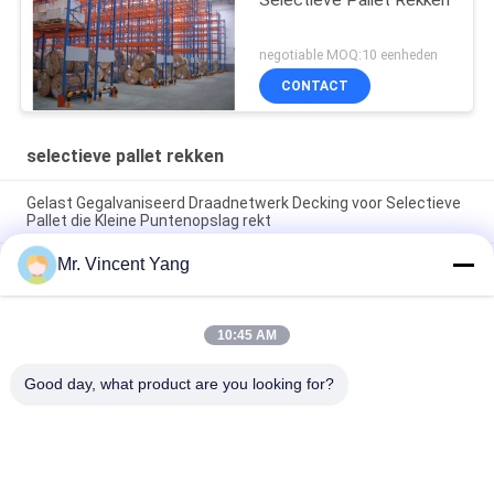
negotiable MOQ:10 eenheden
CONTACT
selectieve pallet rekken
Gelast Gegalvaniseerd Draadnetwerk Decking voor Selectieve
Pallet die Kleine Puntenopslag rekt
Mr. Vincent Yang
Het broodje vormde het Selectieve Pallet Rekken voor
Pakhuizen, Op zwaar werk berekend Pallet het Rekken
Systeem
10:45 AM
Dexion het Compatibele Regelbare Selectieve Pallet Rekken
voor Multifunctioneel
Good day, what product are you looking for?
populaire categorieën
Alle
Het Op Zwaar Werk 
Selectieve Pallet 