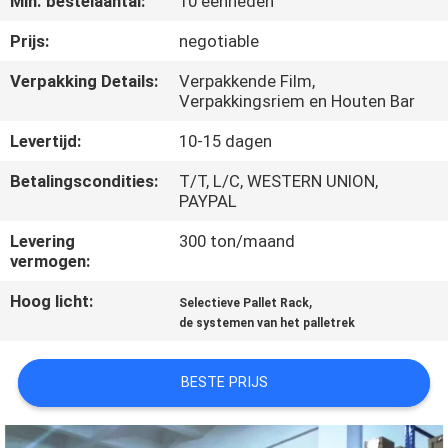
Min. bestelaantal:
10 eenheden
CONTACTEER
ONS
Prijs:
negotiable
Verpakking Details:
Verpakkende Film,
Verpakkingsriem en Houten Bar
NIEUWS
Levertijd:
10-15 dagen
GEVALLEN
Betalingscondities:
T/T, L/C, WESTERN UNION,
PAYPAL
SITEMAP
Levering
300 ton/maand
vermogen:
PRIVACY
Hoog licht:
,
Selectieve Pallet Rack
de systemen van het palletrek
POLICY
BESTE PRIJS