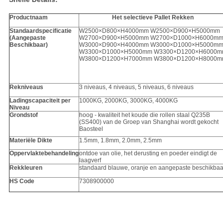
Productnaam
Het selectieve Pallet Rekken
Standaardspecificatie
W2500×D800×H4000mm W2500×D900×H5000mm
(Aangepaste
W2700×D900×H5000mm W2700×D1000×H6000m
Beschikbaar)
W3000×D900×H4000mm W3000×D1000×H5000m
W3300×D1000×H5000mm W3300×D1200×H6000
W3800×D1200×H7000mm W3800×D1200×H8000
Rekniveaus
3 niveaus, 4 niveaus, 5 niveaus, 6 niveaus
Ladingscapaciteit per
1000KG, 2000KG, 3000KG, 4000KG
Niveau
Grondstof
hoog - kwaliteit het koude die rollen staal Q235B
(SS400) van de Groep van Shanghai wordt gekocht
Baosteel
Materiële Dikte
1.5mm, 1.8mm, 2.0mm, 2.5mm
Oppervlaktebehandeling
ontdoe van olie, het derusting en poeder eindigt de
laagverf
Rekkleuren
standaard blauwe, oranje en aangepaste beschikbaa
HS Code
7308900000