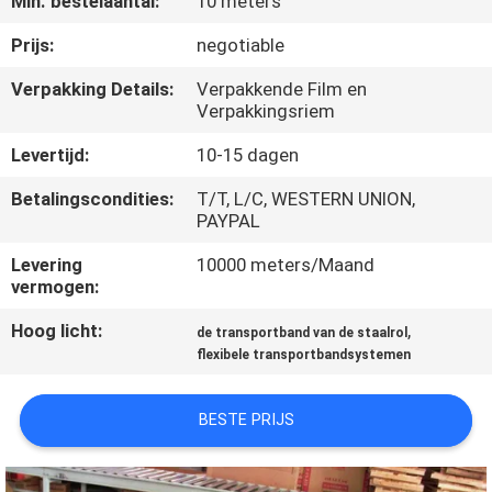
Min. bestelaantal:
10 meters
CONTACTEER
ONS
Prijs:
negotiable
Verpakking Details:
Verpakkende Film en
Verpakkingsriem
NIEUWS
Levertijd:
10-15 dagen
GEVALLEN
Betalingscondities:
T/T, L/C, WESTERN UNION,
PAYPAL
SITEMAP
Levering
10000 meters/Maand
vermogen:
PRIVACY
Hoog licht:
,
de transportband van de staalrol
flexibele transportbandsystemen
POLICY
BESTE PRIJS