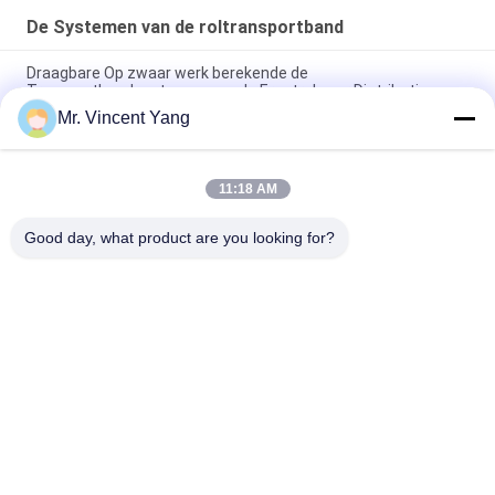
De Systemen van de roltransportband
Draagbare Op zwaar werk berekende de
Transportbandsystemen van de Ernstrol voor Distributie
Mr. Vincent Yang
De industriële Aangedreven Systemen van de
Roltransportband voor Materiële Behandelingsoplossingen
11:18 AM
De Transportbandsystemen van de douanerol met Koude
Rolling Staal, Grijze Norm
Good day, what product are you looking for?
populaire categorieën
Alle
Het Op Zwaar Werk 
Selectieve Pallet 
Berekende Pallet 
Rekken
Rekken
Het Lange 
Cantilever Het 
Spanwijdte Rekken
Rekken Systeem
Aandrijving In 
Rek Gesteunde 