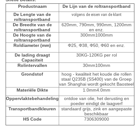
Productnaam
De Lijn van de roltransportband
De Lengte van de
volgens de eisen van de klant
roltransportband
De Breedte van de
620mm, 790mm, 990mm, 1200mm
roltransportband
en enz.
De Hoogte van de
300mm1000mm
roltransportband
Roldiameter (mm)
Φ25, Φ38, Φ50, Φ60 en enz.
De lading draagt
30KG-120KG per rol
Capaciteit
Rolintervallen
30mm100mm
Grondstof
hoog - kwaliteit het koude die rollen
staal Q235B (SS400) van de Groep
van Shanghai wordt gekocht Baosteel
Materiële Dikte
1.0mm4.0mm
Oppervlaktebehandeling
ontdoe van olie, het derusting en
poeder eindigt de laagverf
Transportbandkleuren
standaard grijs, zink en aangepaste
beschikbaar
HS Code
7306309000