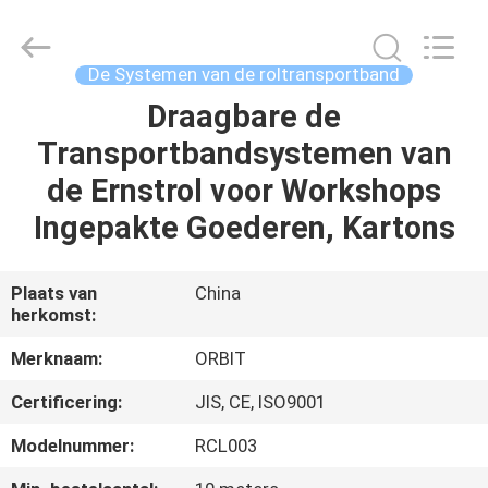
2026
Guangdong
ORBIT
Metal
Products
De Systemen van de roltransportband
Co.,
Ltd.
Draagbare de
HUIS
All
Rights
Reserved.
Transportbandsystemen van
PRODUCTEN
de Ernstrol voor Workshops
Ingepakte Goederen, Kartons
ONGEVEER
ONS
Plaats van
China
herkomst:
FABRIEKSREIS
Merknaam:
ORBIT
Certificering:
JIS, CE, ISO9001
KWALITEITSCONTROLE
Modelnummer:
RCL003