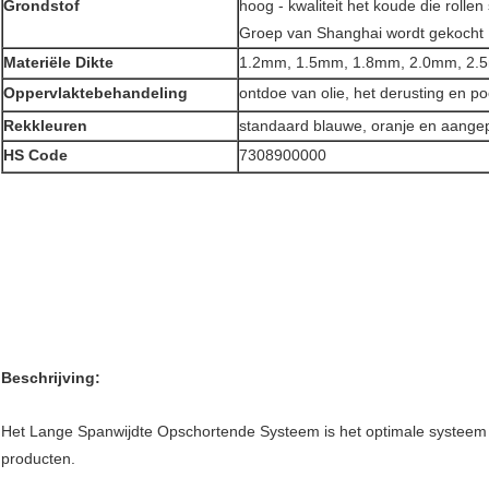
Grondstof
hoog - kwaliteit het koude die roll
Groep van Shanghai wordt gekocht 
Materiële Dikte
1.2mm, 1.5mm, 1.8mm, 2.0mm, 2
Oppervlaktebehandeling
ontdoe van olie, het derusting en po
Rekkleuren
standaard blauwe, oranje en aange
HS Code
7308900000
Beschrijving:
Het Lange Spanwijdte Opschortende Systeem is het optimale systeem 
producten.