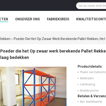
CTEN
ONGEVEER ONS
FABRIEKSREIS
KWALITEITSCONT
 Rekken
Poeder Die Het Op Zwaar Werk Berekende Pallet Rekken, Het
Poeder die het Op zwaar werk berekende Pallet Rekke
laag bedekken
Productdetails:
Plaats van herkoms
Merknaam:
Certificering:
Modelnummer:
Betalen & Verzen
Min. bestelaantal: