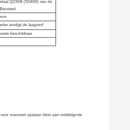
en staal Q235B (SS400) van de
Baosteel
.5mm
eder eindigt de laagverf
paste beschikbaar
voor manueel opslaan klein aan middelgrote