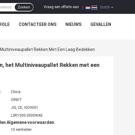
Vraag een offerte aan
Zoeken
|
Dutch
ROLE
CONTACTEER ONS
NIEUWS
GEVALLEN
 Multiniveaupallet Rekken Met Een Laag Bedekken
n, het Multiniveaupallet Rekken met een
t:
China
ORBIT
JIS, CE, ISO9001
LSR1500-3000WAE
den Algemene voorwaarden:
10 eenheden