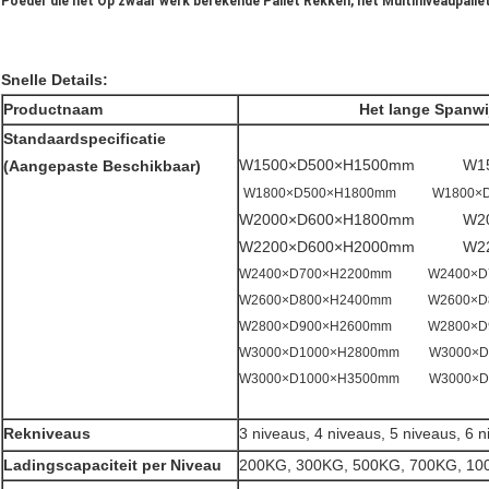
Poeder die het Op zwaar werk berekende Pallet Rekken, het Multiniveaupall
Snelle Details:
Productnaam
Het lange Spanwi
Standaardspecificatie
W1500×D500×H1500mm W150
(Aangepaste Beschikbaar)
W1800×D500×H1800mm W1800×D
W2000×D600×H1800mm W200
W2200×D600×H2000mm W220
W2400×D700×H2200mm W2400×D7
W2600×D800×H2400mm W2600×D8
W2800×D900×H2600mm W2800×D9
W3000×D1000×H2800mm W3000×D
W3000×D1000×H3500mm W3000×D
Rekniveaus
3 niveaus, 4 niveaus, 5 niveaus, 6 
Ladingscapaciteit per Niveau
200KG, 300KG, 500KG, 700KG, 1