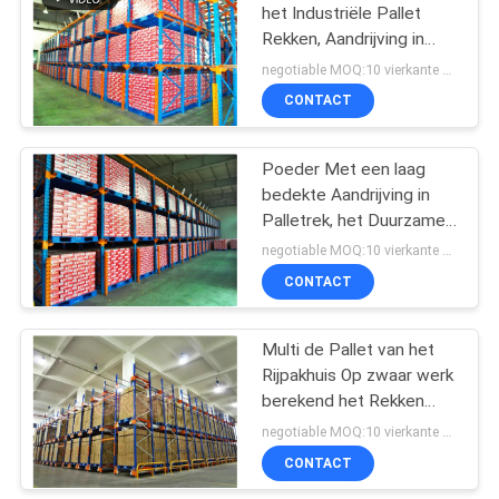
het Industriële Pallet
Rekken, Aandrijving in
17
Pallet het Rekken
negotiable MOQ:10 vierkante meter
Systeem
Industriële
CONTACT
Mezzanine Vloeren
Poeder Met een laag
bedekte Aandrijving in
Palletrek, het Duurzame
Staalpallet Rekken
negotiable MOQ:10 vierkante meter
CONTACT
13
het kabinet van de
Multi de Pallet van het
Rijpakhuis Op zwaar werk
hulpmiddelborst
berekend het Rekken
Systeem met Dubbele
negotiable MOQ:10 vierkante meter
Ingang
CONTACT