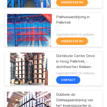
CONTACTEER
ONDERZOEK NU
ONS
HOT
Pakhuisaandrijving in
23
Palletrek
NIEUWS
het lange spanwijdte
negotiable MOQ:10 vierkante meter
rekken
GEVALLEN
ONDERZOEK NU
SITEMAP
Distributie Center Drive
in Hoog Palletrek, -
dichtheid het Rekken
PRIVACY
18
Systeem
negotiable MOQ:10 vierkante meter
POLICY
cantilever het rekken
CONTACT
systeem
Dubbele de
Deklaagaandrijving van
het Ingangspoeder in