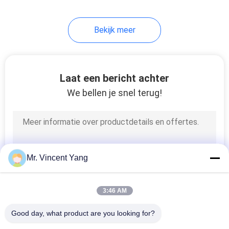
13
Bekijk meer
Industriële
Werkbanken
Laat een bericht achter
We bellen je snel terug!
15
De Palletkooi van
Mr. Vincent Yang
het draadnetwerk
3:46 AM
Good day, what product are you looking for?