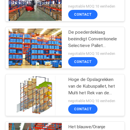
Opschorten
negotiable MOQ:10 eenheden
CONTACT
20
aandrijving in
De poederdeklaag
beëindigt Conventionele
palletrek
Selectieve Pallet
Rekkend het Multiniveau
negotiable MOQ:10 eenheden
Opschorten
CONTACT
Hoge de Opslagrekken
17
van de Kubuspallet, het
Rek Gesteunde
Multi het Rek van de
Niveaupallet Opschorten
negotiable MOQ:10 eenheden
Mezzanine
CONTACT
Het blauwe/Oranje