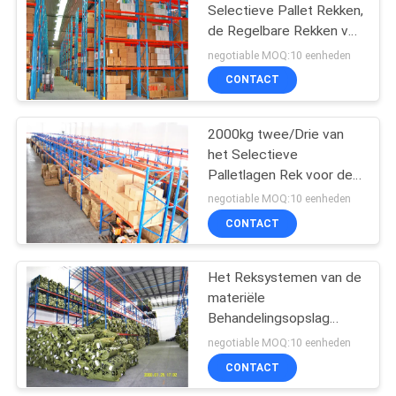
Selectieve Pallet Rekken,
de Regelbare Rekken van
17
de Staalpallet
negotiable MOQ:10 eenheden
Industriële
CONTACT
Mezzanine Vloeren
2000kg twee/Drie van
het Selectieve
Palletlagen Rek voor de
Goederen van het
negotiable MOQ:10 eenheden
Opslagkarton
CONTACT
13
het kabinet van de
Het Reksystemen van de
materiële
hulpmiddelborst
Behandelingsopslag
Koudgewalste Pallet
negotiable MOQ:10 eenheden
voor Kledingindustrie
CONTACT