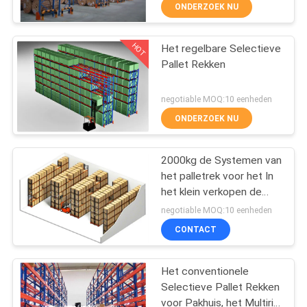
CONTACTEER
ONDERZOEK NU
ONS
HOT
Het regelbare Selectieve
23
Pallet Rekken
NIEUWS
het lange spanwijdte
negotiable MOQ:10 eenheden
rekken
GEVALLEN
ONDERZOEK NU
SITEMAP
2000kg de Systemen van
het palletrek voor het In
het klein verkopen de
PRIVACY
18
Industrieën/Logistiekcentrum
negotiable MOQ:10 eenheden
POLICY
cantilever het rekken
CONTACT
systeem
Het conventionele
Selectieve Pallet Rekken
voor Pakhuis, het Multirij