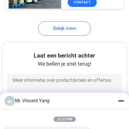
CONTACT
14
De Systemen van de
roltransportband
Bekijk meer
Laat een bericht achter
We bellen je snel terug!
13
Draagbare het
Stapelen Rekken
Mr. Vincent Yang
12:13 PM
14