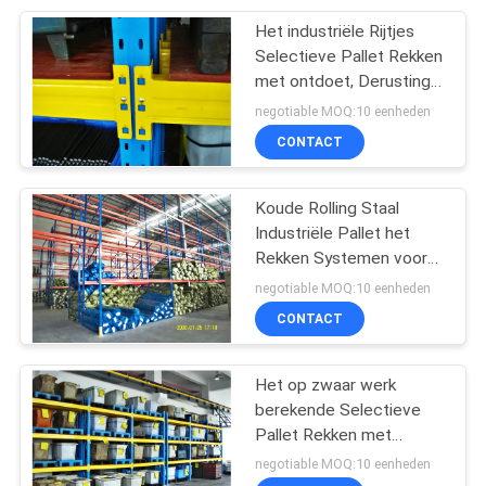
Het industriële Rijtjes
13
Selectieve Pallet Rekken
Industriële
met ontdoet, Derusting-
Oppervlakte van olie
negotiable MOQ:10 eenheden
Werkbanken
CONTACT
Koude Rolling Staal
Industriële Pallet het
Rekken Systemen voor
15
Materialenbehandeling
negotiable MOQ:10 eenheden
De Palletkooi van
CONTACT
het draadnetwerk
Het op zwaar werk
berekende Selectieve
Pallet Rekken met
Triplex Deckin, Staal het
negotiable MOQ:10 eenheden
Rekken Systemen