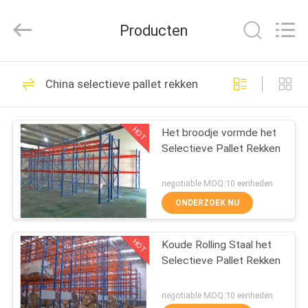
2026
Guangdong
ORBIT
Producten
Metal
Products
Co.,
Ltd.
HUIS
All
21
Rights
China selectieve pallet rekken
Reserved.
Het op zwaar werk
PRODUCTEN
berekende Pallet
HOT
Het broodje vormde het
Selectieve Pallet Rekken
Rekken
ONGEVEER
ONS
negotiable MOQ:10 eenheden
ONDERZOEK NU
25
FABRIEKSREIS
selectieve pallet
HOT
Koude Rolling Staal het
Selectieve Pallet Rekken
KWALITEITSCONTROLE
rekken
negotiable MOQ:10 eenheden