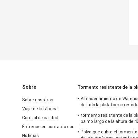
Sobre
Tormento resistente de la p
Almacenamiento de Warehou
Sobre nosotros
de lado la plataforma resist
Viaje de la fábrica
atormenta los estantes rob
tormento resistente de la p
Control de calidad
palmo largo de la altura de
Éntrenos en contacto con
final de la pintura de la capa
Polvo que cubre el tormento
Noticias