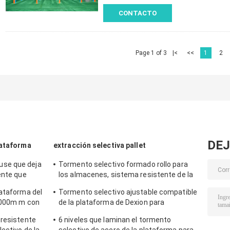
CONTACTO
Page 1 of 3
|<
<<
1
2
DEJ
lataforma
extracción selectiva pallet
se que deja
Tormento selectivo formado rollo para
ente que
los almacenes, sistema resistente de la
ustos sólidos
plataforma del tormento de la
lataforma del
Tormento selectivo ajustable compatible
plataforma
 4000m m con
de la plataforma de Dexion para
 del polvo
multiusos
 resistente
6 niveles que laminan el tormento