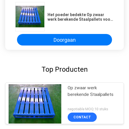
Het poeder bedekte Op zwaar
werk berekende Staalpallets voor
de Opslag van het Pakhuisbeheer
met een laag
Doorgaan
Top Producten
Op zwaar werk
berekende Staalpallets
negotiable MOQ:10 stuks
CONTACT