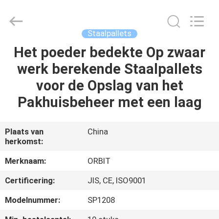
2026
Guangdong
ORBIT
Metal
Products
Staalpallets
Co.,
Ltd.
Het poeder bedekte Op zwaar
HUIS
All
Rights
Reserved.
werk berekende Staalpallets
PRODUCTEN
voor de Opslag van het
Pakhuisbeheer met een laag
ONGEVEER
ONS
Plaats van
China
herkomst:
FABRIEKSREIS
Merknaam:
ORBIT
Certificering:
JIS, CE, ISO9001
KWALITEITSCONTROLE
Modelnummer:
SP1208