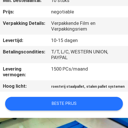
Min. bestelaantal:
10 stuks
CONTACTEER
ONS
Prijs:
negotiable
Verpakking Details:
Verpakkende Film en
Verpakkingsriem
NIEUWS
Levertijd:
10-15 dagen
GEVALLEN
Betalingscondities:
T/T, L/C, WESTERN UNION,
PAYPAL
SITEMAP
Levering
1500 PCs/maand
vermogen:
PRIVACY
Hoog licht:
,
roestvrij staalpallet
stalen pallet systemen
POLICY
BESTE PRIJS