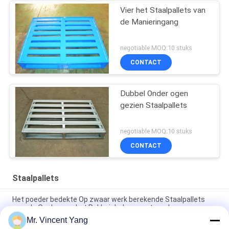
Vier het Staalpallets van
de Manieringang
negotiable MOQ:10 stuks
CONTACT
Dubbel Onder ogen
gezien Staalpallets
negotiable MOQ:10 stuks
CONTACT
Staalpallets
Het poeder bedekte Op zwaar werk berekende Staalpallets
voor de Opslag van het Pakhuisbeheer met een laag
Mr. Vincent Yang
Duurzame Economische het Staalpallets van de