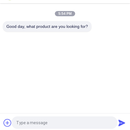
Poederdeklaag met Vier Manieringang
5:54 PM
Het dubbel zag de Gegalvaniseerde Pallets van het
Metaalstaal voor Industrieel Pakket onder ogen
Good day, what product are you looking for?
populaire categorieën
Alle
Het Op Zwaar Werk 
Selectieve Pallet 
Berekende Pallet 
Rekken
Rekken
Het Lange 
Cantilever Het 
Spanwijdte Rekken
Rekken Systeem
Aandrijving In 
Rek Gesteunde 
Palletrek
Mezzanine
Industriële 
Het Kabinet Van De 
Mezzanine Vloeren
Hulpmiddelborst
Vraag een offerte aan