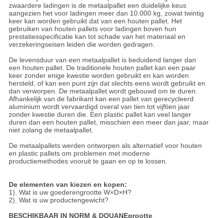
zwaardere ladingen is de metaalpallet een duidelijke keus
aangezien het voor ladingen meer dan 10.000 kg, zowat twintig
keer kan worden gebruikt dat van een houten pallet. Het
gebruiken van houten pallets voor ladingen boven hun
prestatiesspecificatie kan tot schade van het materiaal en
verzekeringseisen leiden die worden gedragen.
De levensduur van een metaalpallet is beduidend langer dan
een houten pallet. De traditionele houten pallet kan een paar
keer zonder enige kwestie worden gebruikt en kan worden
hersteld, of kan een punt zijn dat slechts eens wordt gebruikt en
dan verworpen. De metaalpallet wordt gebouwd om te duren.
Afhankelijk van de fabrikant kan een pallet van gerecycleerd
aluminium wordt vervaardigd overal van tien tot vijftien jaar
zonder kwestie duren die. Een plastic pallet kan veel langer
duren dan een houten pallet, misschien een meer dan jaar, maar
niet zolang de metaalpallet.
De metaalpallets werden ontworpen als alternatief voor houten
en plastic pallets om problemen met moderne
productiemethodes vooruit te gaan en op te lossen.
De elementen van kiezen en kopen:
1). Wat is uw goederengrootte W×D×H?
2). Wat is uw productengewicht?
BESCHIKBAAR IN NORM & DOUANEgrootte