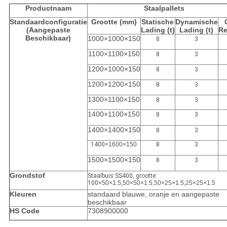
Productnaam
Staalpallets
Standaardconfiguratie
Grootte (mm)
Statische
Dynamische
(Aangepaste
Lading (t)
Lading (t)
Re
Beschikbaar)
1000×1000×150
8
3
1100×1100×150
8
3
1200×1000×150
8
3
1200×1200×150
8
3
1300×1100×150
8
3
1400×1100×150
8
3
1400×1400×150
8
3
1400
×1600×150
8
3
1500×1500×150
8
3
Grondstof
Staalbuis SS400, grootte:
100
×50×1.5,50×50×1.5,50×25×1.5,25×25×1.5
Kleuren
standaard blauwe, oranje en aangepaste
beschikbaar
HS Code
7308900000