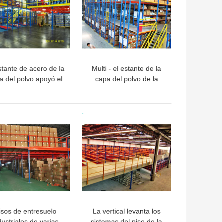
stante de acero de la
Multi - el estante de la
a del polvo apoyó el
capa del polvo de la
esuelo para el centro
capa apoyó el piso de
de distribución
entresuelo con las
calzadas
OR PRECIO
MEJOR PRECIO
isos de entresuelo
La vertical levanta los
dustriales de varias
sistemas del piso de la