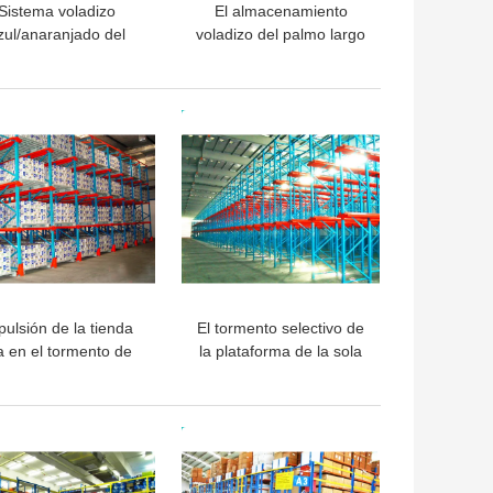
Sistema voladizo
El almacenamiento
zul/anaranjado del
voladizo del palmo largo
mento con acero que
atormenta,
lamina
escoge/sistema de alta
densidad echado a un
OR PRECIO
MEJOR PRECIO
lado doble del tormento
pulsión de la tienda
El tormento selectivo de
ía en el tormento de
la plataforma de la sola
taforma ajustable del
entrada con solo/el doble
nte de la plataforma
apiló las plataformas
on el centro de los
OR PRECIO
MEJOR PRECIO
carriles