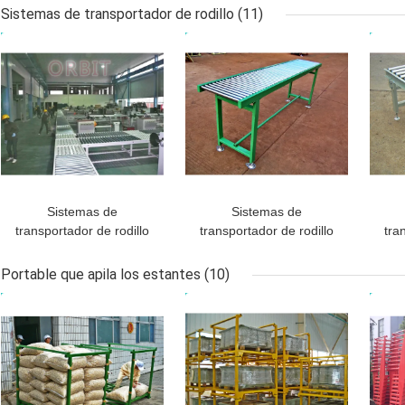
plataforma de la malla
malla de alambre con
mal
Sistemas de transportador de rodillo
(11)
de alambre para el
acero retirado a frío
prot
MEJOR PRECIO
MEJOR PRECIO
MEJ
almacenamiento de
Warehouse
Sistemas de
Sistemas de
transportador de rodillo
transportador de rodillo
tra
resistentes portátiles de
accionados industriales
de
la gravedad para la
para las soluciones de la
Portable que apila los estantes
(10)
distribución
manipulación de
MEJOR PRECIO
MEJOR PRECIO
MEJ
materiales