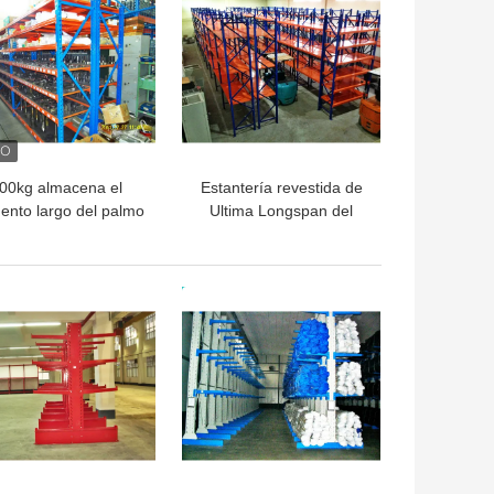
00kg almacena el
Estantería revestida de
ento largo del palmo
Ultima Longspan del
a el artículo manual
polvo, estantes durables
pequeño/medio
del almacenamiento del
metal
OR PRECIO
MEJOR PRECIO