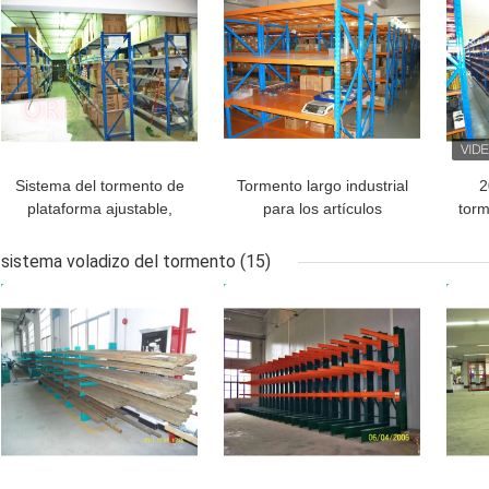
de la plataforma
Sistema del tormento de
Tormento largo industrial
2
plataforma ajustable,
para los artículos
torm
tormento largo del palmo
abultados, estantería
par
para la pequeña
resistente del palmo del
sistema voladizo del tormento
(15)
dirección de las piezas
metal
MEJOR PRECIO
MEJOR PRECIO
MEJ