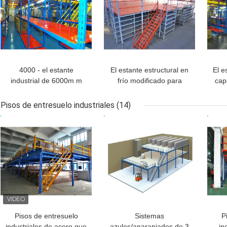
4000 - el estante
El estante estructural en
El e
industrial de 6000m m
frío modificado para
cap
apoyó el entresuelo para
requisitos particulares
entr
Warehouse
apoyó el entresuelo para
Pisos de entresuelo industriales
(14)
la logística
MEJOR PRECIO
MEJOR PRECIO
MEJ
Pisos de entresuelo
Sistemas
P
industriales de acero que
azules/anaranjados de 3
in