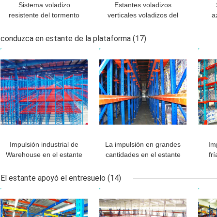
Sistema voladizo
Estantes voladizos
resistente del tormento
verticales voladizos del
a
para el acero, madera
sistema Warehouse del
tor
de construcción,
tormento del final de la
conduzca en estante de la plataforma
(17)
muebles,
capa del polvo
MEJOR PRECIO
MEJOR PRECIO
MEJ
almacenamiento del tubo
Impulsión industrial de
La impulsión en grandes
Im
Warehouse en el estante
cantidades en el estante
fr
de la plataforma para el
de la plataforma, 4000m
pla
almacenamiento de alta
m laminó el estante del
esta
El estante apoyó el entresuelo
(14)
densidad
acero de la estructura
c
MEJOR PRECIO
MEJOR PRECIO
MEJ