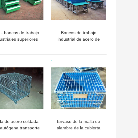
 - bancos de trabajo
Bancos de trabajo
ustriales superiores
industrial de acero de
l banco de madera
encargo de la
2000kg con los
construcción con el
gabinetes de
tablero de ignifugación
OR PRECIO
MEJOR PRECIO
herramienta
de la madera dura
la de acero soldada
Envase de la malla de
 autógena transporte
alambre de la cubierta
 la plataforma de la
de la protección del