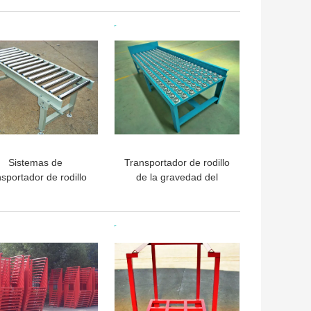
la de alambre con la
tablero de los PP para
ección de la tapa de
pequeño lo completo de
OR PRECIO
MEJOR PRECIO
la cubierta
las piezas
Sistemas de
Transportador de rodillo
nsportador de rodillo
de la gravedad del
 encargo con acero
transporte, gris
que lamina, gris
estándar/transportador
estándar
de rodillo de la
OR PRECIO
MEJOR PRECIO
plataforma del cinc