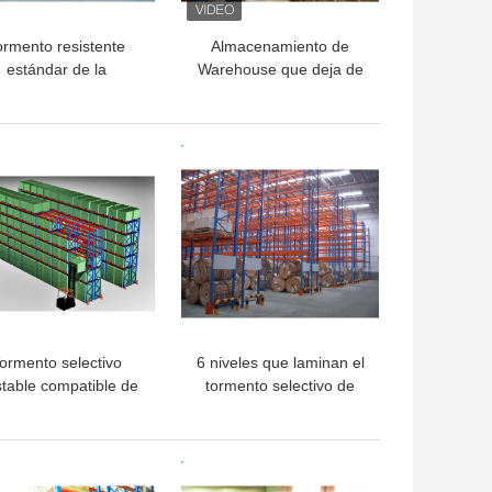
ormento resistente
Almacenamiento de
estándar de la
Warehouse que deja de
taforma AS4084 para
lado la plataforma
las soluciones
resistente que atormenta
industriales del
los estantes robustos
OR PRECIO
MEJOR PRECIO
lmacenamiento de
sólidos
Warehouse
ormento selectivo
6 niveles que laminan el
stable compatible de
tormento selectivo de
plataforma de Dexion
acero de la plataforma
para multiusos
para el almacenamiento,
azul/naranja
OR PRECIO
MEJOR PRECIO