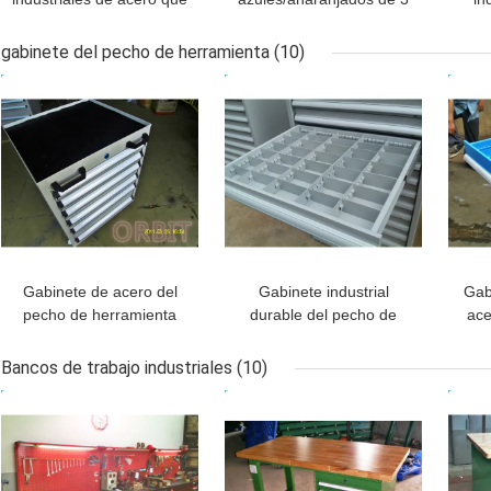
laminan para
de los niveles pisos de
Warehouse, azul/naranja
entresuelo industriales,
al
gabinete del pecho de herramienta
(10)
de la plataforma del
MEJOR PRECIO
MEJOR PRECIO
MEJ
almacenamiento
Gabinete de acero del
Gabinete industrial
Gab
pecho de herramienta
durable del pecho de
ace
del almacenamiento del
herramienta con el cajón
de 
taller para los accesorios
de las divisiones de los
caj
Bancos de trabajo industriales
(10)
del hardware
divisores
MEJOR PRECIO
MEJOR PRECIO
MEJ