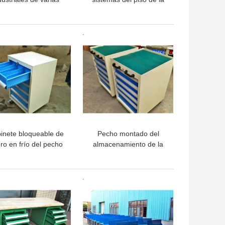
filas para el
plataforma, entresuelo
macenamiento de la
de tormento cubierto
manipulación de
polvo de la plataforma
OR PRECIO
MEJOR PRECIO
materiales de
Warehouse
inete bloqueable de
Pecho montado del
ro en frío del pecho
almacenamiento de la
herramienta con los
herramienta del
ones del rodamiento
laminado de acero con
de bolitas
los cajones, 50kg -
OR PRECIO
MEJOR PRECIO
200kg