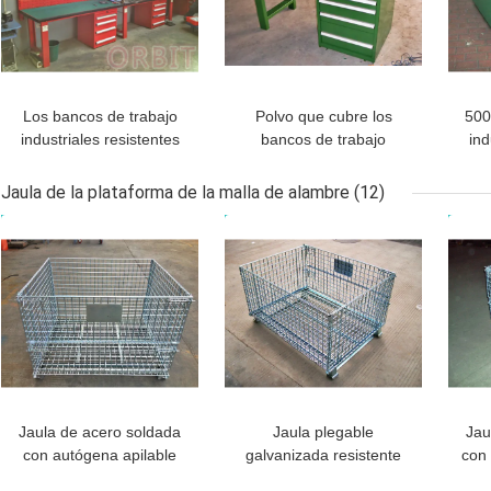
Los bancos de trabajo
Polvo que cubre los
500
industriales resistentes
bancos de trabajo
ind
con el banco de
industriales del acero
de
madera/compuesto del
inoxidable con los
Jaula de la plataforma de la malla de alambre
(12)
tablero rematan
cajones
MEJOR PRECIO
MEJOR PRECIO
MEJ
Jaula de acero soldada
Jaula plegable
Jau
con autógena apilable
galvanizada resistente
con
industrial de la
de la plataforma de la
de